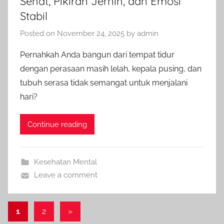
Sehat, Pikiran Jernih, dan Emosi
Stabil
Posted on
November 24, 2025
by
admin
Pernahkah Anda bangun dari tempat tidur
dengan perasaan masih lelah, kepala pusing, dan
tubuh serasa tidak semangat untuk menjalani
hari?
Continue reading
Kesehatan Mental
Leave a comment
Posts
Next
1
2
»