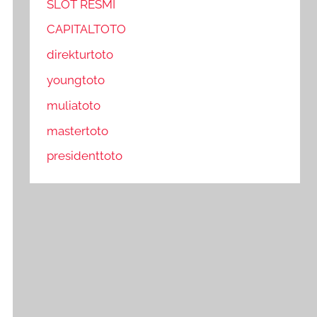
SLOT RESMI
CAPITALTOTO
direkturtoto
youngtoto
muliatoto
mastertoto
presidenttoto