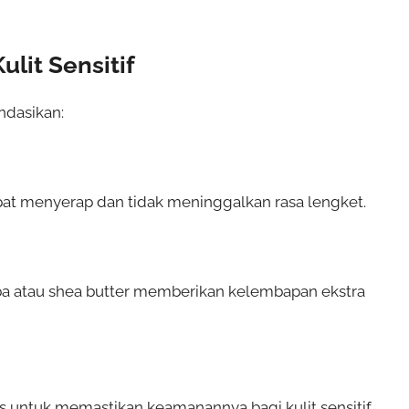
lit Sensitif
ndasikan:
pat menyerap dan tidak meninggalkan rasa lengket.
ba atau shea butter memberikan kelembapan ekstra
is untuk memastikan keamanannya bagi kulit sensitif.