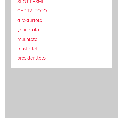
SLOT RESMI
CAPITALTOTO
direkturtoto
youngtoto
muliatoto
mastertoto
presidenttoto