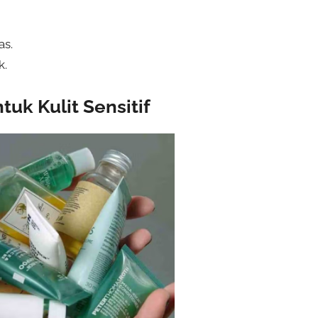
as.
k.
uk Kulit Sensitif